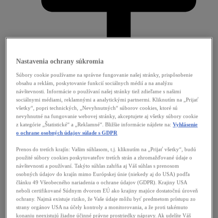
Nastavenia ochrany súkromia
Súbory cookie používame na správne fungovanie našej stránky, prispôsobenie
obsahu a reklám, poskytovanie funkcií sociálnych médií a na analýzu
návštevnosti. Informácie o používaní našej stránky tiež zdieľame s našimi
sociálnymi médiami, reklamnými a analytickými partnermi. Kliknutím na „Prijať
Naša kultúra
všetky“, popri technických, „Nevyhnutných“ súborov cookies, ktoré sú
Diverzita a inklúzia
nevyhnutné na fungovanie webovej stránky, akceptujete aj všetky súbory cookie
Miesto pre každú generáciu
z kategórie „Štatistické“ a „Reklamné“. Bližšie informácie nájdete na:
Vyhlásenie
Ocenenia
o ochrane osobných údajov súlade s GDPR
Spoločenská zodpovednosť
O nás
Prenos do tretích krajín: Vašim súhlasom, t.j. kliknutím na „Prijať všetky“, budú
použité súbory cookies poskytovateľov tretích strán a zhromažďované údaje o
návštevnosti a používaní. Takýto súhlas zahŕňa aj Váš súhlas s prenosom
osobných údajov do krajín mimo Európskej únie (niekedy aj do USA) podľa
článku 49 Všeobecného nariadenia o ochrane údajov (GDPR). Krajiny USA
neboli certifikované Súdnym dvorom EÚ ako krajiny majúce dostatočnú úroveň
ochrany. Najmä existuje riziko, že Vaše údaje môžu byť predmetom prístupu zo
strany orgánov USA na účely kontroly a monitorovania, a že proti takémuto
konaniu neexistujú žiadne účinné právne prostriedky nápravy. Ak udelíte Váš