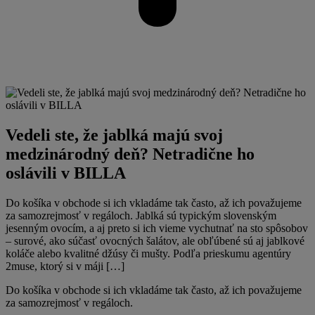
Vedeli ste, že jablká majú svoj
medzinárodný deň? Netradične ho
oslávili v BILLA
Do košíka v obchode si ich vkladáme tak často, až ich považujeme
za samozrejmosť v regáloch. Jablká sú typickým slovenským
jesenným ovocím, a aj preto si ich vieme vychutnať na sto spôsobov
– surové, ako súčasť ovocných šalátov, ale obľúbené sú aj jablkové
koláče alebo kvalitné džúsy či mušty. Podľa prieskumu agentúry
2muse, ktorý si v máji […]
Do košíka v obchode si ich vkladáme tak často, až ich považujeme
za samozrejmosť v regáloch.