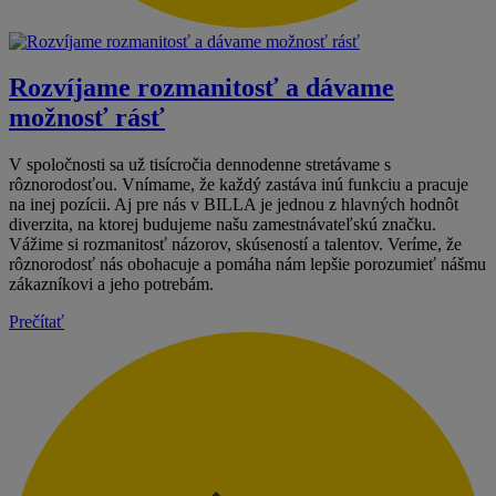
Rozvíjame rozmanitosť a dávame
možnosť rásť
V spoločnosti sa už tisícročia dennodenne stretávame s
rôznorodosťou. Vnímame, že každý zastáva inú funkciu a pracuje
na inej pozícii. Aj pre nás v BILLA je jednou z hlavných hodnôt
diverzita, na ktorej budujeme našu zamestnávateľskú značku.
Vážime si rozmanitosť názorov, skúseností a talentov. Veríme, že
rôznorodosť nás obohacuje a pomáha nám lepšie porozumieť nášmu
zákazníkovi a jeho potrebám.
Prečítať