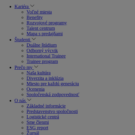
Kariéra
Voľné miesta
Benefity
Rozvojové programy
Talent centrum
Mapa s predajňami
Študenti
Duálne štúdium
Odborný výcvik
International Trainee
Trainee program
Prečo my
Naša kultúra
Diverzita a inklúzia
Miesto pre každú generáciu
Ocenenia
Spoločenská zodpovednosť
O nás
Základné informácie
Predstavenstvo spoločnosti
Logistické centrá
Sme členmi
ESG report
Žurnál