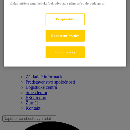
súhlas, môžete tento kedykoľvek odvolať, s účinnosťou do budúcnosti.
Prispôsobiť
Odmietnuť všetky
Prijať všetky
Základné informácie
Predstavenstvo spoločnosti
Logistické centrá
Sme členmi
ESG report
Žurnál
Kontakt
Vyhľadať: