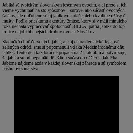
Jablká sú typickým slovenským jesenným ovocím, a aj preto si ich
vieme vychutnať na sto spôsobov – surové, ako súčasť ovocných
šalátov, ale obľúbené sú aj jablkové koláče alebo kvalitné džúsy či
mušty. Podľa prieskumu agentúry 2muse, ktorý si v máji minulého
roka nechala vypracovať spoločnosť BILLA, patria jablká do top
trojice najobľúbenejších druhov ovocia Slovákov.
Sladučkú chuť červených jabĺk, ale aj charakteristickú kyslosť
zelených odrôd, sme si pripomenuli vďaka Medzinárodnému dňu
jablka. Tento deň každoročne pripadá na 21. októbra a potvrdzuje,
že jablká sú od nepamäti dôležitou súčasťou nášho jedálnička.
Jablone nájdeme azda v každej slovenskej záhrade a sú symbolom
nášho ovocinárstva.