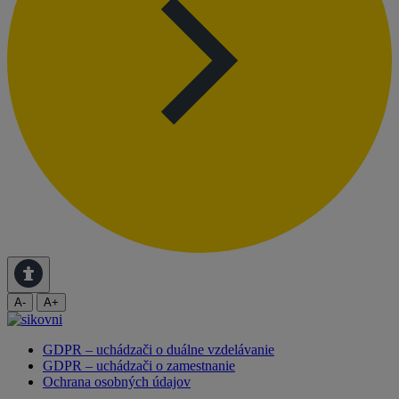
A-
A+
GDPR – uchádzači o duálne vzdelávanie
GDPR – uchádzači o zamestnanie
Ochrana osobných údajov