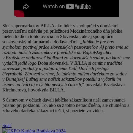
Sieť supermarketov BILLA ako líder v spolupráci s domácimi
pestovateľmi oslávila pri príležitosti Medzinárodného dňa jablka
nielen tradíciu tohto ovocia na Slovensku, ale aj spoluprácu
so slovenskými farmármi a dodávateľmi. „
Jablko je pre nás
symbolom poctivej práce slovenských pestovateľov. Aj preto sme sa
rozhodli našich zákazníkov v prevádzke na Bajkalskej ulici
v Bratislave obdarovať jablkami zo slovenských sadov, na ktoré sme
vytlačili jedlé logo
Doba slovenská
. V BILLA si ceníme tradičné
slovenské produkty a podporujeme ľudí, ktorí ich pestujú
či
vyrábajú. Zároveň veríme, že takýmto milým darčekom zo sadov
v Dunajskej Lužnej sme našich zákazníkov potešil
i
a vyčarili im
úsmev na tvári aj v týchto neistých časoch,
“ povedala Kvetoslava
Kirchnerová, hovorkyňa BILLA.
S úsmevom v očiach dávali jabĺčka zákazníkom naši zamestnanci
priamo pri pokladni. To, ako sa z tohto netradičného, ale chutného a
zdravého darčeka zákazníci tešili, si pozriete vo videu.
Späť