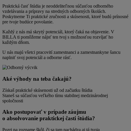
Praktická časť štúdia je neoddeliteľnou súčasťou odborného
vzdelávania a prípravy na stredných odborných školách.
Poskytneme Ti praktické zručnosti a skúsenosti, ktoré budú prínosné
pre tvoje budúce povolanie.
Každý z nás má skrytý potenciál, ktorý čaká na objavenie. V
BILLA ti pomôžeme nájsť ten tvoj s možnosťou rozvíjať ho
každým dňom.
U nás majú všetci pracovití zamestnanci a zamestnankyne šancu
naplniť svoj potenciál a odborne rásť.
Aké výhody na teba čakajú?
Získaš praktické skúsenosti už od začiatku štúdia
Staneš sa súčasťou veľkého tímu stabilnej medzinárodnej
spoločnosti
Ako postupovať v prípade záujmu
o absolvovanie praktickej časti štúdia?
Pozri na zozname škôl, či sa tam nachádza aj tá tvoja