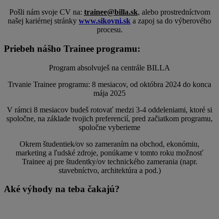
Pošli nám svoje CV na:
trainee@billa.sk
, alebo prostredníctvom
našej kariérnej stránky
www.sikovni.sk
a zapoj sa do výberového
procesu.
Priebeh nášho Trainee programu:
Program absolvuješ na centrále BILLA
Trvanie Trainee programu: 8 mesiacov, od októbra 2024 do konca
mája 2025
V rámci 8 mesiacov budeš rotovať medzi 3-4 oddeleniami, ktoré si
spoločne, na základe tvojich preferencií, pred začiatkom programu,
spoločne vyberieme
Okrem študentiek/ov so zameraním na obchod, ekonómiu,
marketing a ľudské zdroje, ponúkame v tomto roku možnosť
Trainee aj pre študentky/ov technického zamerania (napr.
stavebníctvo, architektúra a pod.)
Aké výhody na teba čakajú?