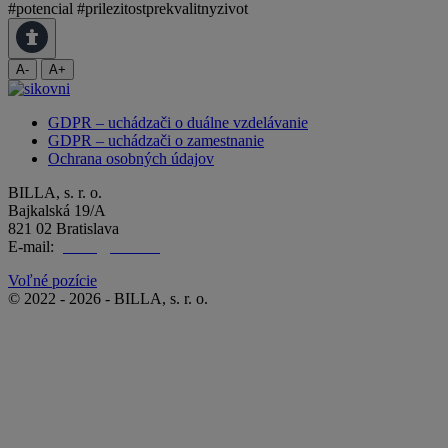
#potencial
#prilezitostprekvalitnyzivot
A-
A+
GDPR – uchádzači o duálne vzdelávanie
GDPR – uchádzači o zamestnanie
Ochrana osobných údajov
BILLA, s. r. o.
Bajkalská 19/A
821 02 Bratislava
E-mail:
praca@billa.sk
Voľné pozície
© 2022 - 2026 - BILLA, s. r. o.