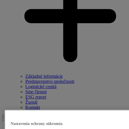
Základné informácie
Predstavenstvo spoločnosti
Logistické centrá
Sme členmi
ESG report
Žurnál
Kontakt
Vyhľadať:
Nastavenia ochrany súkromia