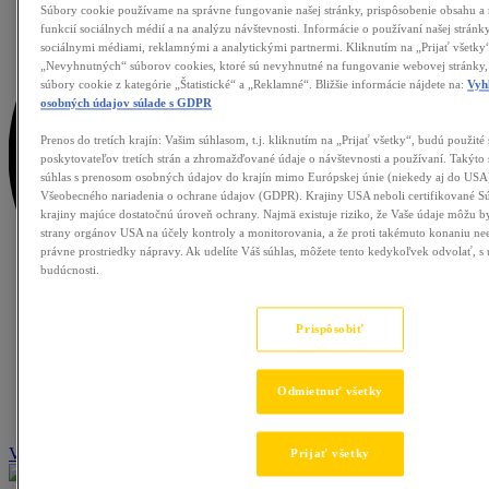
Súbory cookie používame na správne fungovanie našej stránky, prispôsobenie obsahu a
funkcií sociálnych médií a na analýzu návštevnosti. Informácie o používaní našej stránky
sociálnymi médiami, reklamnými a analytickými partnermi. Kliknutím na „Prijať všetky“
„Nevyhnutných“ súborov cookies, ktoré sú nevyhnutné na fungovanie webovej stránky, 
súbory cookie z kategórie „Štatistické“ a „Reklamné“. Bližšie informácie nájdete na:
Vyh
osobných údajov súlade s GDPR
Prenos do tretích krajín: Vašim súhlasom, t.j. kliknutím na „Prijať všetky“, budú použité
poskytovateľov tretích strán a zhromažďované údaje o návštevnosti a používaní. Takýto 
súhlas s prenosom osobných údajov do krajín mimo Európskej únie (niekedy aj do USA
Všeobecného nariadenia o ochrane údajov (GDPR). Krajiny USA neboli certifikované
krajiny majúce dostatočnú úroveň ochrany. Najmä existuje riziko, že Vaše údaje môžu 
strany orgánov USA na účely kontroly a monitorovania, a že proti takémuto konaniu nee
právne prostriedky nápravy. Ak udelíte Váš súhlas, môžete tento kedykoľvek odvolať, s
budúcnosti.
Prispôsobiť
Odmietnuť všetky
Voľné pozície
Prijať všetky