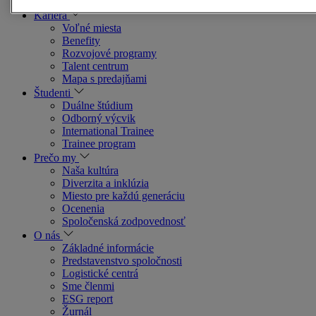
Kariéra
Voľné miesta
Benefity
Rozvojové programy
Talent centrum
Mapa s predajňami
Študenti
Duálne štúdium
Odborný výcvik
International Trainee
Trainee program
Prečo my
Naša kultúra
Diverzita a inklúzia
Miesto pre každú generáciu
Ocenenia
Spoločenská zodpovednosť
O nás
Základné informácie
Predstavenstvo spoločnosti
Logistické centrá
Sme členmi
ESG report
Žurnál