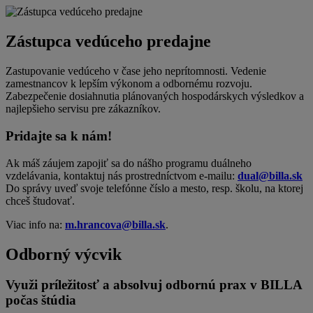
Zástupca vedúceho predajne
Zastupovanie vedúceho v čase jeho neprítomnosti. Vedenie
zamestnancov k lepším výkonom a odbornému rozvoju.
Zabezpečenie dosiahnutia plánovaných hospodárskych výsledkov a
najlepšieho servisu pre zákazníkov.
Pridajte sa k nám!
Ak máš záujem zapojiť sa do nášho programu duálneho
vzdelávania, kontaktuj nás prostredníctvom e-mailu:
dual@billa.sk
Do správy uveď svoje telefónne číslo a mesto, resp. školu, na ktorej
chceš študovať.
Viac info na:
m.hrancova@billa.sk
.
Odborný výcvik
Využi príležitosť a absolvuj odbornú prax v BILLA
počas štúdia