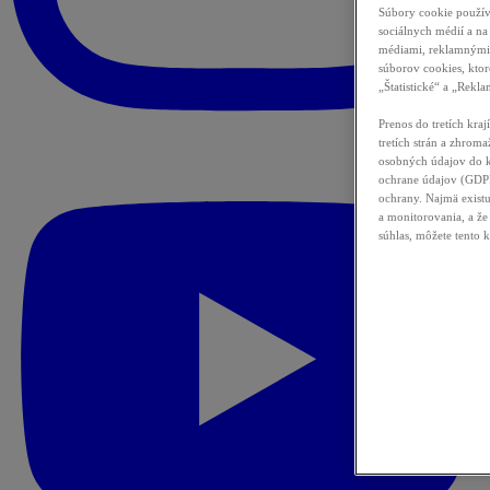
Súbory cookie použív
sociálnych médií a na
médiami, reklamnými 
súborov cookies, ktor
„Štatistické“ a „Rekla
Prenos do tretích kra
tretích strán a zhrom
osobných údajov do k
ochrane údajov (GDPR
ochrany. Najmä exist
a monitorovania, a že
súhlas, môžete tento 