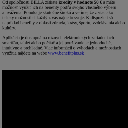
Od spoločnosti BILLA získate
kredity v hodnote 50 €
a máte
možnosť využiť ich na benefity podľa svojho vlastného výberu
a uváženia. Ponuka je skutočne široká a veríme, že z viac ako
tisícky možností si každý z vás nájde to svoje. K dispozícii sú
napríklad benefity z oblasti zdravia, krásy, športu, vzdelávania alebo
kultúry.
Aplikácia je dostupná na rôznych elektronických zariadeniach –
smartfón, tablet alebo počítač a jej používanie je jednoduché,
intuitívne a prehľadné. Viac informácií o výhodách a možnostiach
využitia nájdete na webe
www.benefitplus.sk