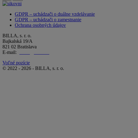
GDPR – uchádzači o duálne vzdelávanie
GDPR – uchádzači o zamestnanie
Ochrana osobných údajov
BILLA, s. r. o.
Bajkalská 19/A
821 02 Bratislava
E-mail:
praca@billa.sk
Voľné pozície
© 2022 - 2026 - BILLA, s. r. o.