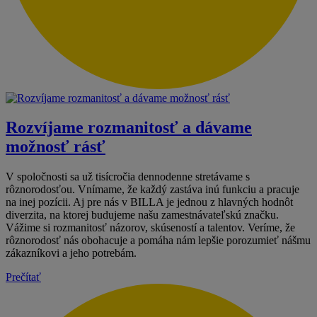
Rozvíjame rozmanitosť a dávame
možnosť rásť
V spoločnosti sa už tisícročia dennodenne stretávame s
rôznorodosťou. Vnímame, že každý zastáva inú funkciu a pracuje
na inej pozícii. Aj pre nás v BILLA je jednou z hlavných hodnôt
diverzita, na ktorej budujeme našu zamestnávateľskú značku.
Vážime si rozmanitosť názorov, skúseností a talentov. Veríme, že
rôznorodosť nás obohacuje a pomáha nám lepšie porozumieť nášmu
zákazníkovi a jeho potrebám.
Prečítať