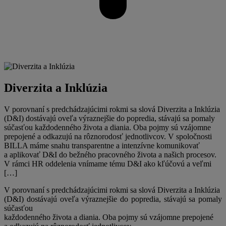
Diverzita a Inklúzia
V porovnaní s predchádzajúcimi rokmi sa slová Diverzita a Inklúzia
(D&I) dostávajú oveľa výraznejšie do popredia, stávajú sa pomaly
súčasťou každodenného života a diania. Oba pojmy sú vzájomne
prepojené a odkazujú na rôznorodosť jednotlivcov. V spoločnosti
BILLA máme snahu transparentne a intenzívne komunikovať
a aplikovať D&I do bežného pracovného života a našich procesov.
V rámci HR oddelenia vnímame tému D&I ako kľúčovú a veľmi
[…]
V porovnaní s predchádzajúcimi rokmi sa slová Diverzita a Inklúzia
(D&I) dostávajú oveľa výraznejšie do popredia, stávajú sa pomaly
súčasťou
každodenného života a diania. Oba pojmy sú vzájomne prepojené