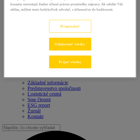
konaniu neexistujú žiadne účinné právne prostriedky nápravy. Ak udelíte Váš
súhlas, môžete tento kedykoľvek odvolať, s účinnosťou do budúcnosti.
Prispôsobiť
Odmietnuť všetky
Prijať všetky
Základné informácie
Predstavenstvo spoločnosti
Logistické centrá
Sme členmi
ESG report
Žurnál
Kontakt
Vyhľadať: