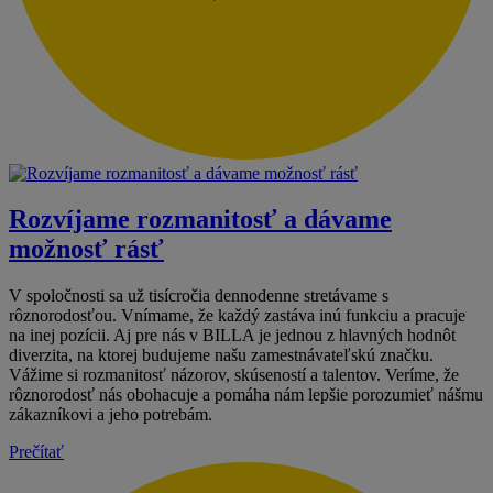
Rozvíjame rozmanitosť a dávame
možnosť rásť
V spoločnosti sa už tisícročia dennodenne stretávame s
rôznorodosťou. Vnímame, že každý zastáva inú funkciu a pracuje
na inej pozícii. Aj pre nás v BILLA je jednou z hlavných hodnôt
diverzita, na ktorej budujeme našu zamestnávateľskú značku.
Vážime si rozmanitosť názorov, skúseností a talentov. Veríme, že
rôznorodosť nás obohacuje a pomáha nám lepšie porozumieť nášmu
zákazníkovi a jeho potrebám.
Prečítať