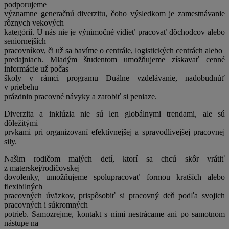
podporujeme
významne generačnú diverzitu, čoho výsledkom je zamestnávanie
rôznych vekových
kategórií. U nás nie je výnimočné vidieť pracovať dôchodcov alebo
seniornejších
pracovníkov, či už sa bavíme o centrále, logistických centrách alebo
predajniach. Mladým študentom umožňujeme získavať cenné
informácie už počas
školy v rámci programu Duálne vzdelávanie, nadobudnúť
v priebehu
prázdnin pracovné návyky a zarobiť si peniaze.
Diverzita a inklúzia nie sú len globálnymi trendami, ale sú
dôležitými
prvkami pri organizovaní efektívnejšej a spravodlivejšej pracovnej
sily.
Našim rodičom malých detí, ktorí sa chcú skôr vrátiť
z materskej/rodičovskej
dovolenky, umožňujeme spolupracovať formou kratších alebo
flexibilných
pracovných úväzkov, prispôsobiť si pracovný deň podľa svojich
pracovných i súkromných
potrieb. Samozrejme, kontakt s nimi nestrácame ani po samotnom
nástupe na