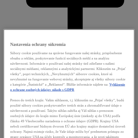
Nastavenia ochrany súkromia
Súbory cookie používame na správne fungovanie našej stránky, prispôsobenie
obsahu a reklám, poskytovanie funkcií sociálnych médií a na analýzu
návštevnosti. Informácie o používaní našej stránky tiež zdieľame s našimi
Naša kultúra
sociálnymi médiami, reklamnými a analytickými partnermi. Kliknutím na „Prijať
Diverzita a inklúzia
všetky“, popri technických, „Nevyhnutných“ súborov cookies, ktoré sú
Miesto pre každú generáciu
nevyhnutné na fungovanie webovej stránky, akceptujete aj všetky súbory cookie
Ocenenia
z kategórie „Štatistické“ a „Reklamné“. Bližšie informácie nájdete na:
Vyhlásenie
Spoločenská zodpovednosť
o ochrane osobných údajov súlade s GDPR
O nás
Prenos do tretích krajín: Vašim súhlasom, t.j. kliknutím na „Prijať všetky“, budú
použité súbory cookies poskytovateľov tretích strán a zhromažďované údaje o
návštevnosti a používaní. Takýto súhlas zahŕňa aj Váš súhlas s prenosom
osobných údajov do krajín mimo Európskej únie (niekedy aj do USA) podľa
článku 49 Všeobecného nariadenia o ochrane údajov (GDPR). Krajiny USA
neboli certifikované Súdnym dvorom EÚ ako krajiny majúce dostatočnú úroveň
ochrany. Najmä existuje riziko, že Vaše údaje môžu byť predmetom prístupu zo
strany orgánov USA na účely kontroly a monitorovania, a že proti takémuto