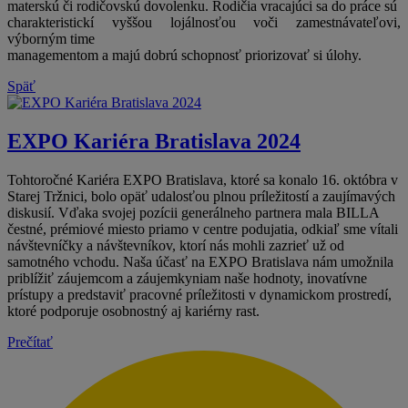
materskú či rodičovskú dovolenku. Rodičia vracajúci sa do práce sú
charakteristickí vyššou lojálnosťou voči zamestnávateľovi,
výborným time
managementom a majú dobrú schopnosť priorizovať si úlohy.
Späť
EXPO Kariéra Bratislava 2024
Tohtoročné Kariéra EXPO Bratislava, ktoré sa konalo 16. októbra v
Starej Tržnici, bolo opäť udalosťou plnou príležitostí a zaujímavých
diskusií. Vďaka svojej pozícii generálneho partnera mala BILLA
čestné, prémiové miesto priamo v centre podujatia, odkiaľ sme vítali
návštevníčky a návštevníkov, ktorí nás mohli zazrieť už od
samotného vchodu. Naša účasť na EXPO Bratislava nám umožnila
priblížiť záujemcom a záujemkyniam naše hodnoty, inovatívne
prístupy a predstaviť pracovné príležitosti v dynamickom prostredí,
ktoré podporuje osobnostný aj kariérny rast.
Prečítať