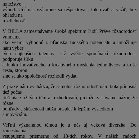
množstvo
výhod. Učí nás vzájomne sa rešpektovať, tolerovať a vážiť, bez
ohľadu na
rozdielnosť.
V BILLA zamestnávame široké spektrum ľudí. Práve rôznorodosť
vnímame
ako veľmi výhodnú z hľadiska ľudského potenciálu a umožňuje
nám výber
tých najlepších talentov. Už vyššie spomínaná rôznorodosť
podporuje šírku
a hĺbku inovatívneho a kreatívneho myslenia jednotlivcov a to je
cesta, ktorou
sme sa ako spoločnosť rozhodli vydať.
Z praxe nám vychádza, že samotná rôznorodosť nám bola prínosná
tiež počas
riešenia zložitých tém a rozhodovaní, pretože zastávame názor, že
rôzne
pohľady a skúsenosti môžu prispieť k lepším výsledkom
a inováciám.
Veľmi významnou témou je u nás aj veková diverzita. Do
zamestnania
vstupujeme priemerne od 18-tich rokov. V našich radoch