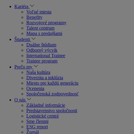
Kariéra
Voľné miesta
Benefity
Rozvojové programy
Talent centrum
Mapa s predajňami
Študenti
Duálne štúdium
Odborný výcvik
International Trainee
Trainee program
Prečo my
Naša kultúra
Diverzita a inklúzia
Miesto pre každú generáciu
Ocenenia
Spoločenská zodpovednosť
O nás
Základné informácie
Predstavenstvo spoločnosti
Logistické centrá
Sme členmi
ESG report
Žurnál