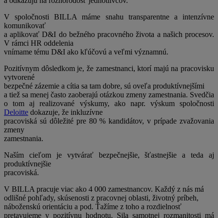
a odkazujú na rôznorodosť jednotlivcov.
V spoločnosti BILLA máme snahu transparentne a intenzívne
komunikovať
a aplikovať D&I do bežného pracovného života a našich procesov.
V rámci HR oddelenia
vnímame tému D&I ako kľúčovú a veľmi významnú.
Pozitívnym dôsledkom je, že zamestnanci, ktorí majú na pracovisku
vytvorené
bezpečné zázemie a cítia sa tam dobre, sú oveľa produktívnejšími
a tiež sa menej často zaoberajú otázkou zmeny zamestnania. Svedčia
o tom aj realizované výskumy, ako napr. výskum spoločnosti
Deloitte
dokazuje, že inkluzívne
pracoviská sú dôležité pre 80 % kandidátov, v prípade zvažovania
zmeny
zamestnania.
Naším cieľom je vytvárať bezpečnejšie, šťastnejšie a teda aj
produktívnejšie
pracoviská.
V BILLA pracuje viac ako 4 000 zamestnancov. Každý z nás má
odlišné pohľady, skúsenosti z pracovnej oblasti, životný príbeh,
náboženskú orientáciu a pod. Ťažíme z toho a rozdielnosť
pretavujeme v pozitívnu hodnotu. Sila samotnej rozmanitosti má