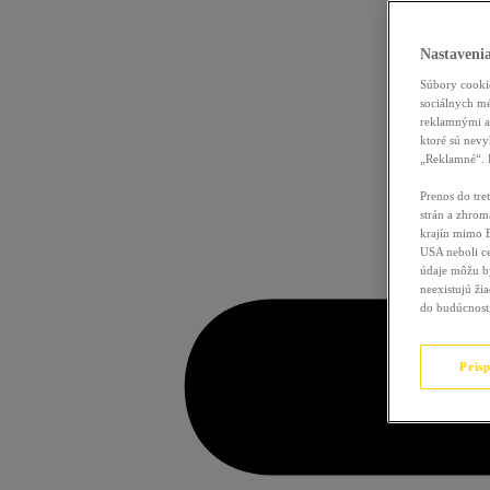
Nastaveni
Súbory cookie
sociálnych mé
reklamnými a 
ktoré sú nevy
„Reklamné“. B
Prenos do tre
strán a zhrom
krajín mimo 
USA neboli c
údaje môžu b
neexistujú ži
do budúcnost
Pris