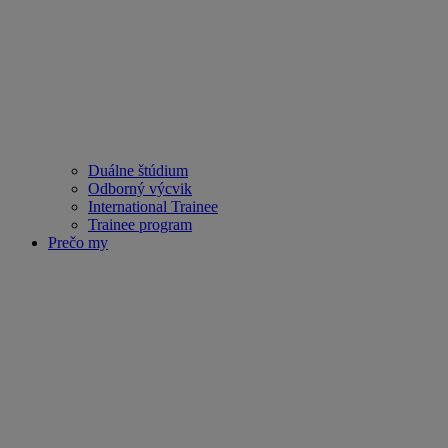
Duálne štúdium
Odborný výcvik
International Trainee
Trainee program
Prečo my