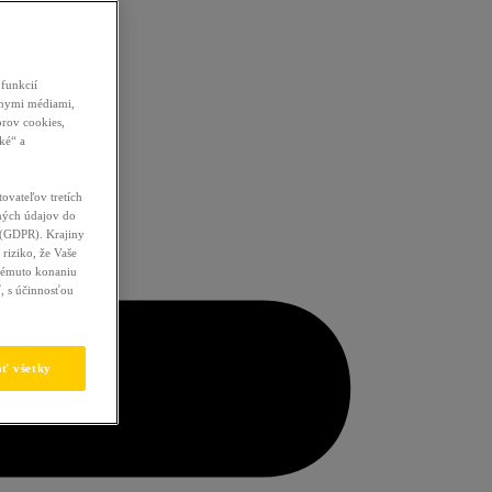
funkcií
álnymi médiami,
orov cookies,
ké“ a
tovateľov tretích
bných údajov do
 (GDPR). Krajiny
riziko, že Vaše
akémuto konaniu
ť, s účinnosťou
ať všetky