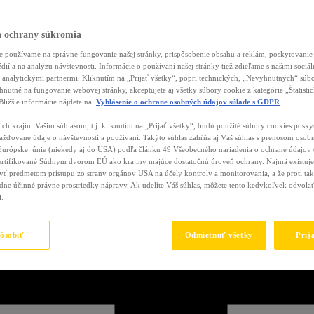
a ochrany súkromia
 používame na správne fungovanie našej stránky, prispôsobenie obsahu a reklám, poskytovanie 
dií a na analýzu návštevnosti. Informácie o používaní našej stránky tiež zdieľame s našimi soci
analytickými partnermi. Kliknutím na „Prijať všetky“, popri technických, „Nevyhnutných“ súb
hnutné na fungovanie webovej stránky, akceptujete aj všetky súbory cookie z kategórie „Štatistic
ližšie informácie nájdete na:
Vyhlásenie o ochrane osobných údajov súlade s GDPR
tích krajín: Vašim súhlasom, t.j. kliknutím na „Prijať všetky“, budú použité súbory cookies posky
ažďované údaje o návštevnosti a používaní. Takýto súhlas zahŕňa aj Váš súhlas s prenosom oso
Európskej únie (niekedy aj do USA) podľa článku 49 Všeobecného nariadenia o ochrane údajov
ertifikované Súdnym dvorom EÚ ako krajiny majúce dostatočnú úroveň ochrany. Najmä existuje 
yť predmetom prístupu zo strany orgánov USA na účely kontroly a monitorovania, a že proti t
adne účinné právne prostriedky nápravy. Ak udelíte Váš súhlas, môžete tento kedykoľvek odvola
i.
pôsobiť
Odmietnuť všetky
Prij